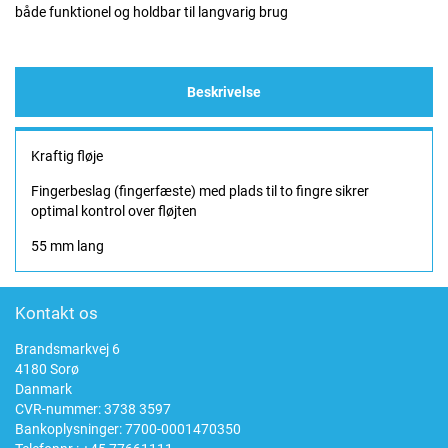
både funktionel og holdbar til langvarig brug
Beskrivelse
Kraftig fløje
Fingerbeslag (fingerfæste) med plads til to fingre sikrer
optimal kontrol over fløjten
55 mm lang
Kontakt os
Brandsmarkvej 6
4180 Sorø
Danmark
CVR-nummer: 3738 3597
Bankoplysninger: 7700-0001470350