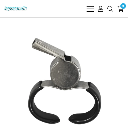
0
bars
user
search
light
light
light