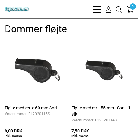
0
bars
user
search
light
light
light
Dommer fløjte
Fløjte med ærte 60 mm Sort
Fløjte med ært, 55 mm - Sort - 1
stk
Varenummer:
PL2020115S
Varenummer:
PL2020114S
9,00 DKK
7,50 DKK
inkl. moms
inkl. moms