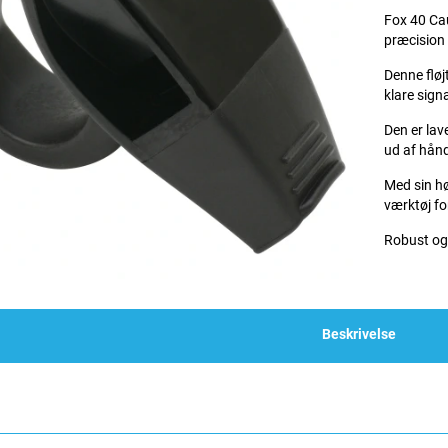
Fox 40 Cau
præcision 
Denne fløjt
klare signa
Den er lav
ud af hånd
Med sin hø
værktøj f
Robust og 
Beskrivelse