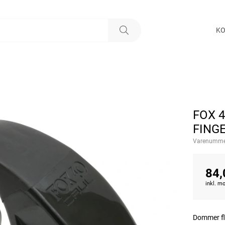
KO
FOX 
FING
Varenumme
84,
inkl. 
Dommer fl