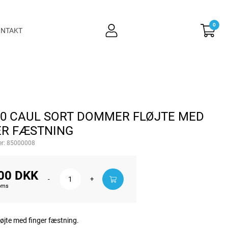
0
user
NTAKT
light
40 CAUL SORT DOMMER FLØJTE MED
ER FÆSTNING
r:
85000008
00 DKK
-
+
moms
øjte med finger fæstning.