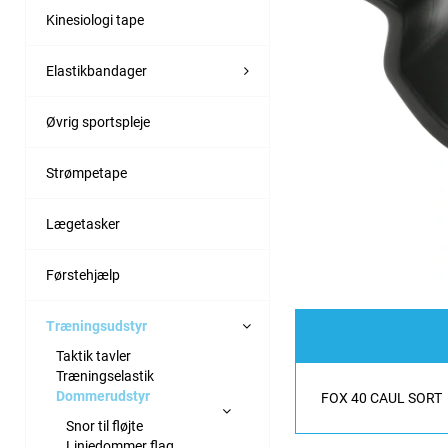
Kinesiologi tape
Elastikbandager
Øvrig sportspleje
Strømpetape
Lægetasker
Førstehjælp
Træningsudstyr
Taktik tavler
Træningselastik
Dommerudstyr
FOX 40 CAUL SORT
Snor til fløjte
Linjedommer flag