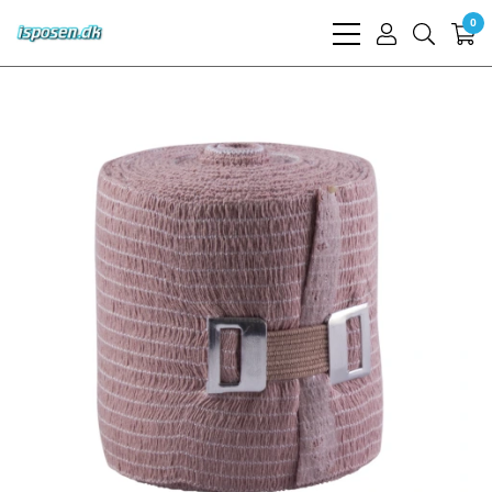
0
bars
user
search
light
light
light