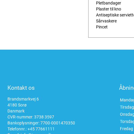
Pletbandager
Plaster til kno
Antiseptiske serviett
Sårvaskere
Pincet
Kontakt os
Åbnin
Brandsmarkvej 6
Manda
4180 Sorø
Tirsdag
Danmark
Onsda
CVR-nummer: 3738 3597
Torsda
Bankoplysninger: 7700-0001470350
Fredag
Telefonnr.:
+45 77661111