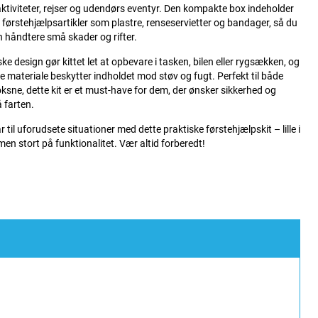
tiviteter, rejser og udendørs eventyr. Den kompakte box indeholder
e førstehjælpsartikler som plastre, renseservietter og bandager, så du
n håndtere små skader og rifter.
ske design gør kittet let at opbevare i tasken, bilen eller rygsækken, og
e materiale beskytter indholdet mod støv og fugt. Perfekt til både
ksne, dette kit er et must-have for dem, der ønsker sikkerhed og
 farten.
r til uforudsete situationer med dette praktiske førstehjælpskit – lille i
 men stort på funktionalitet. Vær altid forberedt!