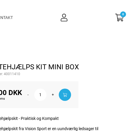
0
user
NTAKT
light
TEHJÆLPS KIT MINI BOX
r:
40011410
00 DKK
-
+
moms
ehjælpskit - Praktisk og Kompakt
ehjælpskit fra Vision Sport er en uundværlig ledsager til