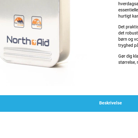
hverdagsak
essentiell
hurtigt ka
Det prakti
det robust
børn og vo
tryghed på
Gør dig kla
størrelse,
Beskrivelse