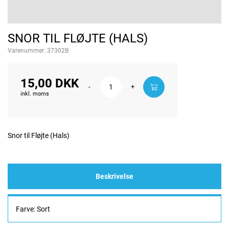
SNOR TIL FLØJTE (HALS)
Varenummer:
37302B
15,00 DKK
-
+
inkl. moms
Snor til Fløjte (Hals)
Beskrivelse
Farve: Sort